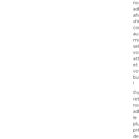
no
ad
af
d'
co
au
mi
se
vo
at
et
vo
bu
!
Po
re
no
ad
le
pl
pr
de