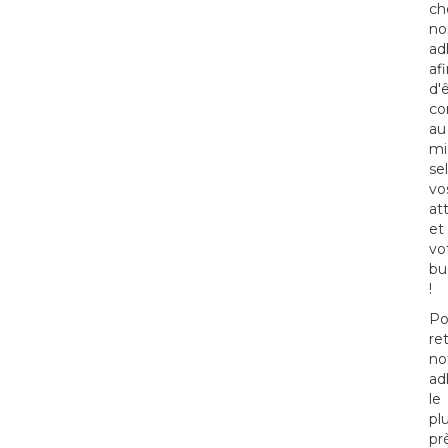
ch
no
ad
af
d'
co
au
mi
se
vo
at
et
vo
bu
!
Po
re
no
ad
le
pl
pr