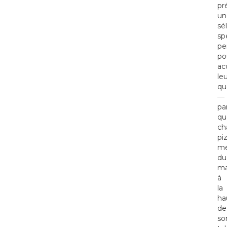
pr
un
sé
sp
pe
po
ac
le
qu
—
pa
qu
ch
pi
mé
du
ma
à
la
ha
de
so