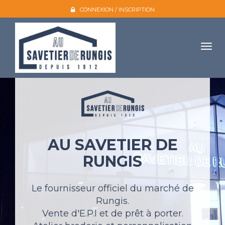
CONNEXION / INSCRIPTION
Togg
navig
Accueil
L'entreprise
Nos produits
AU SAVETIER DE
Galerie photo
RUNGIS
Atelier broderie
Catalogues
Le fournisseur officiel du marché de
Rungis.
Mon compte
Vente d'E.P.I et de prêt à porter.
Devis et contact