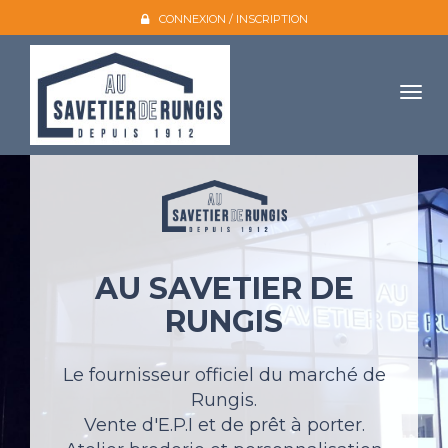
CONNEXION / INSCRIPTION
Togg
navig
Accueil
L'entreprise
Nos produits
AU SAVETIER DE
Galerie photo
RUNGIS
Atelier broderie
Catalogues
Le fournisseur officiel du marché de
Rungis.
Mon compte
Vente d'E.P.I et de prêt à porter.
Devis et contact